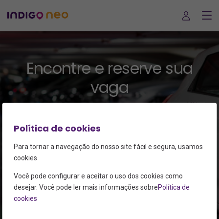
Encontre e reserve sua
vaga
Política de cookies
Reservar vaga
Para tornar a navegação do nosso site fácil e segura, usamos
Busque seu estacionamento
cookies
Você pode configurar e aceitar o uso dos cookies como
Busque aqui um estacionamento Indigo
desejar. Você pode ler mais informações sobre
Política de
cookies